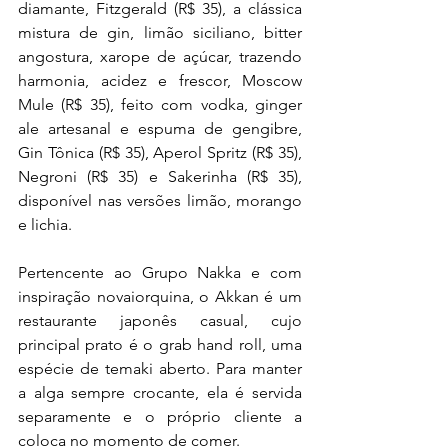
diamante, Fitzgerald (R$ 35), a clássica 
mistura de gin, limão siciliano, bitter 
angostura, xarope de açúcar, trazendo 
harmonia, acidez e frescor, Moscow 
Mule (R$ 35), feito com vodka, ginger 
ale artesanal e espuma de gengibre, 
Gin Tônica (R$ 35), Aperol Spritz (R$ 35), 
Negroni (R$ 35) e Sakerinha (R$ 35), 
disponível nas versões limão, morango 
e lichia.
Pertencente ao Grupo Nakka e com 
inspiração novaiorquina, o Akkan é um 
restaurante japonês casual, cujo 
principal prato é o grab hand roll, uma 
espécie de temaki aberto. Para manter 
a alga sempre crocante, ela é servida 
separamente e o próprio cliente a 
coloca no momento de comer.