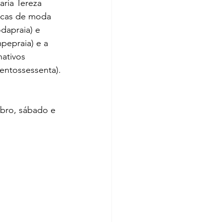
aria Tereza 
rcas de moda 
dapraia
) e 
mpepraia
) e a 
ativos 
entossessenta
).
bro, sábado e 