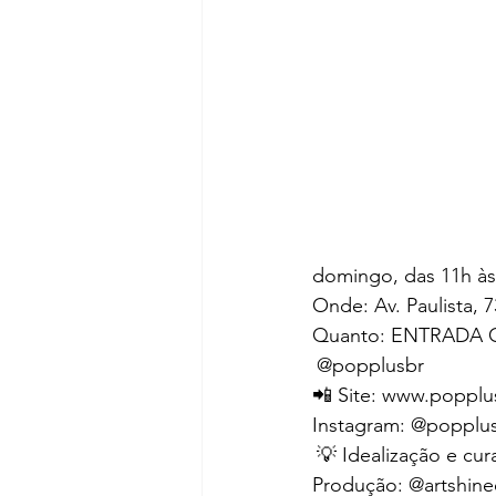
domingo, das 11h às
Onde: Av. Paulista, 
Quanto: ENTRADA GRA
@popplusbr
📲 Site: www.popplu
Instagram: 
@popplu
 💡 Idealização e cur
Produção: 
@artshine