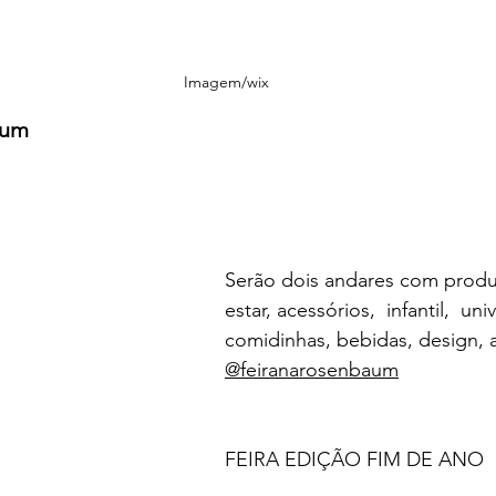
Imagem/wix
aum
Serão dois andares com prod
estar, acessórios,  infantil,  uni
comidinhas, bebidas, design, 
@feiranarosenbaum
FEIRA EDIÇÃO FIM DE ANO