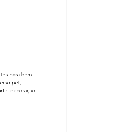
utos para bem-
verso pet, 
arte, decoração.