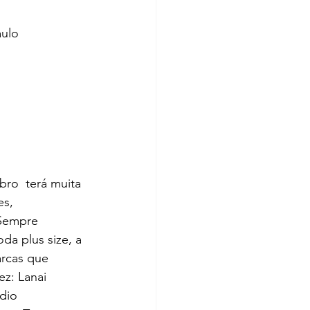
aulo
ro  terá muita 
s, 
 Sempre 
a plus size, a 
arcas que 
ez: Lanai 
dio 