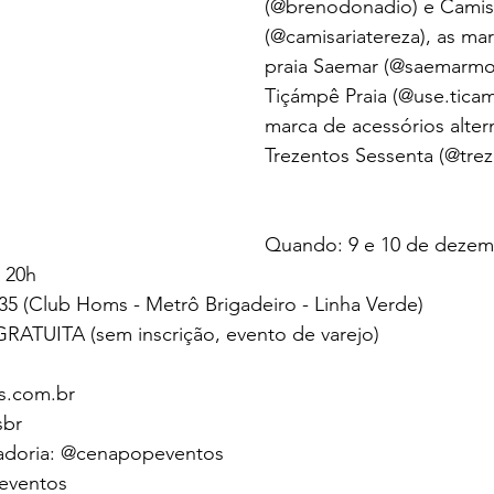
(
@brenodonadio
) e Camis
(
@camisariatereza
), as ma
praia Saemar (
@saemarmo
Tiçámpê Praia (
@use.tica
marca de acessórios altern
Trezentos Sessenta (
@trez
Quando: 9 e 10 de dezem
 20h 
735 (Club Homs - Metrô Brigadeiro - Linha Verde) 
TUITA (sem inscrição, evento de varejo) 
s.com.br 
sbr
adoria: 
@cenapopeventos
eventos