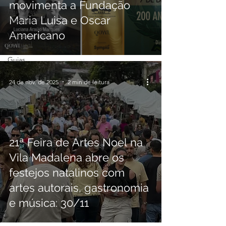
movimenta a Fundação
Feirinhas e
Maria Luisa e Oscar
Passeios
Americano
Virada
Cultural
Guias
24 de nov. de 2025
2 min de leitura
21ª Feira de Artes Noel na
Vila Madalena abre os
festejos natalinos com
artes autorais, gastronomia
e música: 30/11