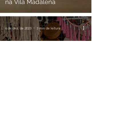
na Vila Madalena
6 de dez. de 2023
3 min de leitura
Feirinhas que acontecem
no final de semana de 09 e
10/12
17 de out. de 2023
1 min de leitura