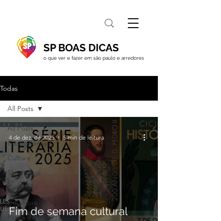
SP BOAS DICAS
o que ver e fazer em são paulo e arredores
Todas
All Posts
All Posts
4 de dez. de 2025
5 min de leitura
Gastronomia
Cultura
Shoppings
Cotidiano
Destaque
Fim de semana cultural
Fica a dica