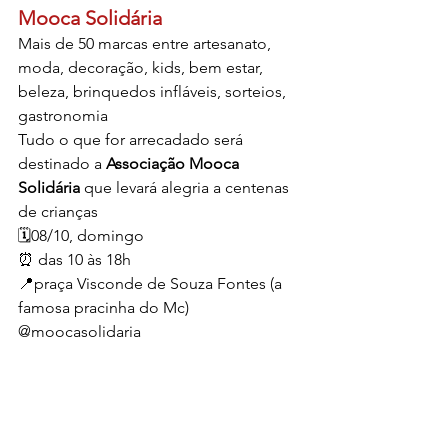
Mooca Solidária
Mais de 50 marcas entre artesanato, 
moda, decoração, kids, bem estar, 
beleza, brinquedos infláveis, sorteios, 
gastronomia
Tudo o que for arrecadado será 
destinado a 
Associação Mooca 
Solidária 
que levará alegria a centenas 
de crianças
🗓️08/10, domingo
⏰ das 10 às 18h
📍praça Visconde de Souza Fontes (a 
famosa pracinha do Mc) 
@moocasolidaria
Feira do Bem
Mais de 60 marcas autorais dos mais 
variados segmentos: moda, acessórios, 