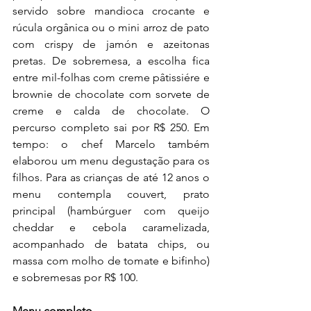
servido sobre mandioca crocante e 
rúcula orgânica ou o mini arroz de pato 
com crispy de jamón e azeitonas 
pretas. De sobremesa, a escolha fica 
entre mil-folhas com creme pâtissiére e 
brownie de chocolate com sorvete de 
creme e calda de chocolate. O 
percurso completo sai por R$ 250. Em 
tempo: o chef Marcelo também 
elaborou um menu degustação para os 
filhos. Para as crianças de até 12 anos o 
menu contempla couvert, prato 
principal (hambúrguer com queijo 
cheddar e cebola caramelizada, 
acompanhado de batata chips, ou 
massa com molho de tomate e bifinho) 
e sobremesas por R$ 100.
Menu completo