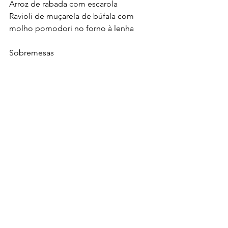
Arroz de rabada com escarola
Ravioli de muçarela de búfala com 
molho pomodori no forno à lenha
Sobremesas
Mil folhas com creme patissiere
Brownie de chocolate com sorvete de 
creme e calda de chocolate
Imma Restaurante
Rua Emanuel Kant, 58, Jardim Europa.
(11) 3064-6250
Terça a sexta, das 12h-15h e 19h às 23h 
Sábado, das 12h às 23h
Domingo, das 12h às16h
Gastronomia