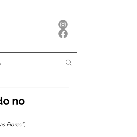
s
do no
as Flores”, 