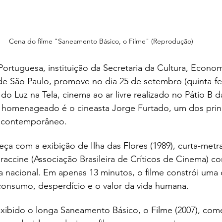
Cena do filme "Saneamento Básico, o Filme" (Reprodução)
rtuguesa, instituição da Secretaria da Cultura, Economi
de São Paulo, promove no dia 25 de setembro (quinta-feir
do Luz na Tela, cinema ao ar livre realizado no Pátio B 
o homenageado é o cineasta Jorge Furtado, um dos prin
o contemporâneo.
a com a exibição de Ilha das Flores (1989), curta-met
accine (Associação Brasileira de Críticos de Cinema) c
a nacional. Em apenas 13 minutos, o filme constrói uma c
onsumo, desperdício e o valor da vida humana.
exibido o longa Saneamento Básico, o Filme (2007), co