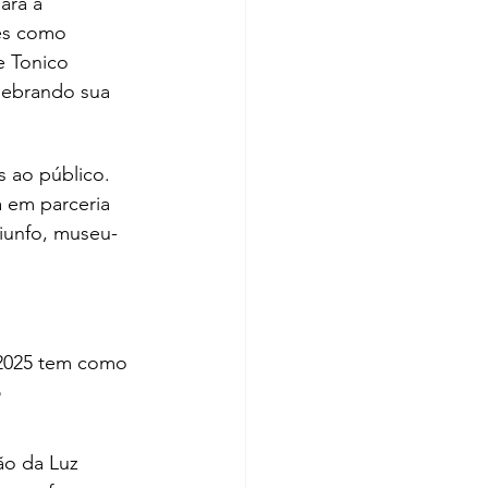
ara a 
es como 
e Tonico 
lebrando sua 
s ao público. 
a em parceria 
iunfo, museu-
2025 tem como 
 
ção da Luz