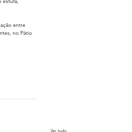
 estufa, 
lação entre 
tes, no Pátio 
Ver tudo