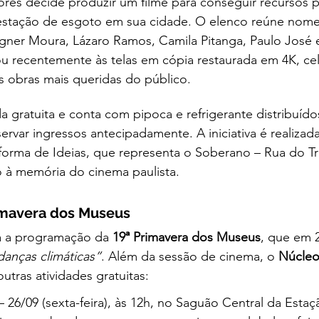
es decide produzir um filme para conseguir recursos p
estação de esgoto em sua cidade. O elenco reúne nom
gner Moura, Lázaro Ramos, Camila Pitanga, Paulo José 
tou recentemente às telas em cópia restaurada em 4K, ce
s obras mais queridas do público.
 gratuita e conta com pipoca e refrigerante distribuído
ervar ingressos antecipadamente. A iniciativa é realizad
forma de Ideias, que representa o Soberano – Rua do Tr
 à memória do cinema paulista.
imavera dos Museus
ra a programação da 
19ª Primavera dos Museus
, que em 
anças climáticas”
. Além da sessão de cinema, o 
Núcleo
utras atividades gratuitas:
– 26/09 (sexta-feira), às 12h, no Saguão Central da Esta