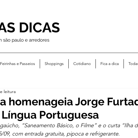
AS DICAS
m são paulo e arredores
Feirinhas e Passeios
Shoppings
Cotidiano
Fica a dica
Toda
e leitura
la homenageia Jorge Furta
 Língua Portuguesa
 gaúcho, “Saneamento Básico, o Filme” e o curta “Ilha d
/09, com entrada gratuita, pipoca e refrigerante.