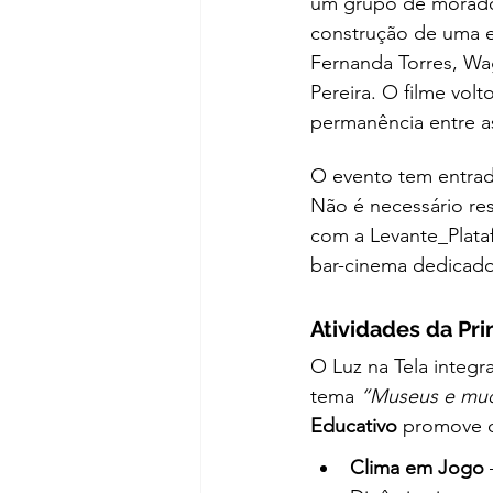
um grupo de morador
construção de uma 
Fernanda Torres, Wa
Pereira. O filme vol
permanência entre a
O evento tem entrada
Não é necessário res
com a Levante_Plata
bar-cinema dedicado
Atividades da Pr
O Luz na Tela integ
tema 
“Museus e mud
Educativo
 promove o
Clima em Jogo
 