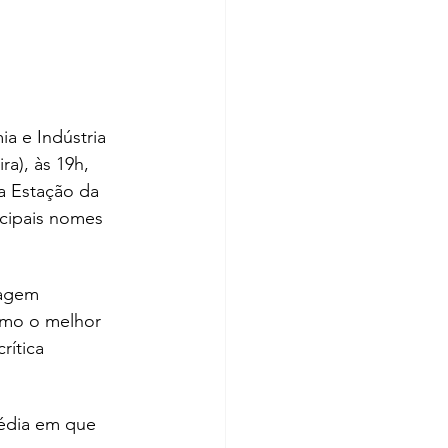
a e Indústria 
a), às 19h, 
da Estação da 
cipais nomes 
ragem 
omo o melhor 
rítica 
média em que 