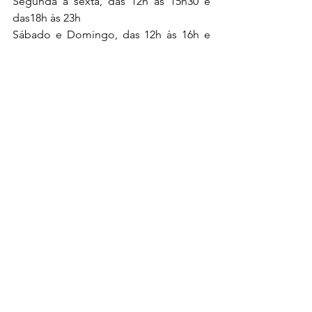
Segunda a sexta, das 12h às 15h30 e 
das18h às 23h 
Sábado e Domingo, das 12h às 16h e 
das 18h30 às 23h
Tel: (11) 2609-2622 e 3582-8822
https://www.ogurusushibar.com.br/
Gastronomia
Ver tudo
Posts Relacionados