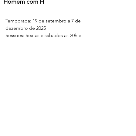
Homem com H
Temporada: 19 de setembro a 7 de 
dezembro de 2025
Sessões: Sextas e sábados às 20h e 
domingos às 17h.
Duração do espetáculo: 3 h (com 15 
minutos de intervalo)
Ingressos: 
Plateia R$ 250,00
Balcão e frisa R$ 200,00
Preço Popular*: 50,00 *Obs. O ingresso 
PREÇO POPULAR é válido para todos 
os clientes e segue o plano de 
democratização da Lei Rouanet e está 
sujeito à cota estabelecida por Lei para 
este valor. O comprovante para 