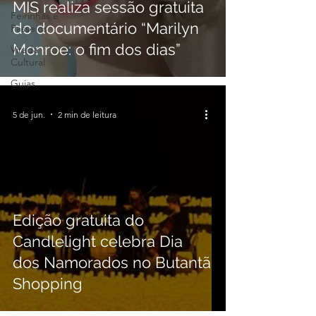
MIS realiza sessão gratuita
Feirinhas e
do documentário “Marilyn
Passeios
Monroe: o fim dos dias”
Virada
Cultural
Guias
5 de jun.
2 min de leitura
Edição gratuita do
Candlelight celebra Dia
dos Namorados no Butantã
Shopping