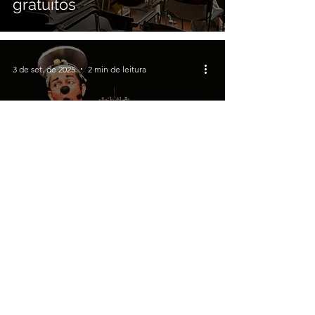
gratuitos
3 de set. de 2025
2 min de leitura
Mostra Circense 2025 leva
espetáculos e oficinas
gratuitas à Unibes Cultural
2 de set. de 2025
2 min de leitura