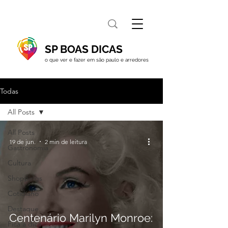
SP BOAS DICAS
o que ver e fazer em são paulo e arredores
Todas
All Posts
All Posts
19 de jun.
2 min de leitura
Gastronomia
Cultura
Shoppings
Cotidiano
Destaque
Centenário Marilyn Monroe:
Fica a dica